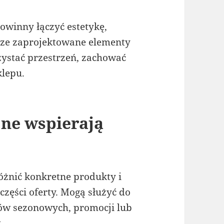
winny łączyć estetykę,
rze zaprojektowane elementy
ystać przestrzeń, zachować
klepu.
jne wspierają
żnić konkretne produkty i
zęści oferty. Mogą służyć do
tów sezonowych, promocji lub
.