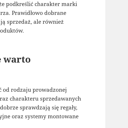
e podkreślić charakter marki
ętrza. Prawidłowo dobrane
ą sprzedaż, ale również
roduktów.
e warto
ć od rodzaju prowadzonej
 oraz charakteru sprzedawanych
obrze sprawdzają się regały,
zycyjne oraz systemy montowane