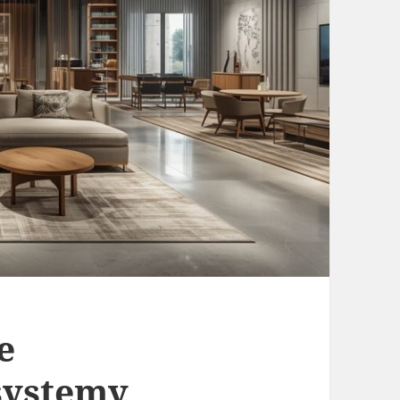
e
systemy