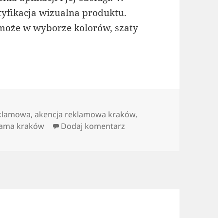
tyfikacja wizualna produktu.
może w wyborze kolorów, szaty
eklamowa
,
akencja reklamowa kraków
,
do wszystko o insigni
lama kraków
Dodaj komentarz