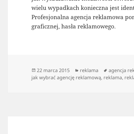
wielu wypadkach konieczna jest iden
Profesjonalna agencja reklamowa po
graficznej, hasła reklamowego.
Data
Kategorie
Tagi
22 marca 2015
reklama
agencja r
publikacji
jak wybrać agencję reklamową
,
reklama
,
rek