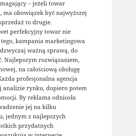
magający – jeżeli towar
i, ma obowiązek być najwyższej
 sprzedaż to drugie.
awet perfekcyjny towar nie
k tego, kampania marketingowa
adzwyczaj ważną sprawą, do
ać. Najlepszym rozwiązaniem,
amowej, na całościową obsługę
Każda profesjonalna agencja
j analizie rynku, dopiero potem
omocji. By reklama odniosła
wadzenie jej na kilku
u, jednym z najlepszych
ystkich przydatnych
oszukują w internecie.