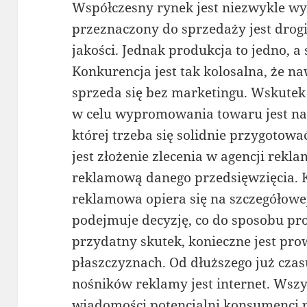
Współczesny rynek jest niezwykle wy
przeznaczony do sprzedaży jest drog
jakości. Jednak produkcja to jedno, a
Konkurencja jest tak kolosalna, że n
sprzeda się bez marketingu. Wskute
w celu wypromowania towaru jest n
której trzeba się solidnie przygotow
jest złożenie zlecenia w agencji rekl
reklamową danego przedsięwzięcia. 
reklamowa opiera się na szczegółowe
podejmuje decyzję, co do sposobu pr
przydatny skutek, konieczne jest pro
płaszczyznach. Od dłuższego już czas
nośników reklamy jest internet. Wsz
wiadomości potencjalni konsumenci p