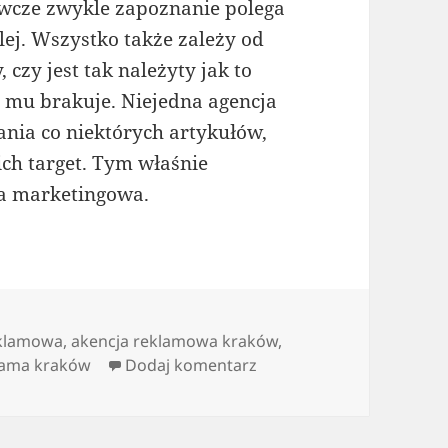
ywcze zwykle zapoznanie polega
lej. Wszystko także zależy od
 czy jest tak należyty jak to
 mu brakuje. Niejedna agencja
nia co niektórych artykułów,
ich target. Tym właśnie
ja marketingowa.
eklamowa
,
akencja reklamowa kraków
,
do działania agencji inte
lama kraków
Dodaj komentarz