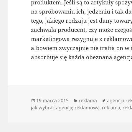
produktem. Jeśli są to artykuły spoż
na spróbowaniu ich, jedzeniu i tak da
tego, jakiego rodzaju jest dany towary,
zachwala producent, czy może czegoś
marketingowa rezygnuje z reklamowa
albowiem zwyczajnie nie trafia on w 
absorbuje się każda obeznana agenc
Data
Kategorie
Tagi
19 marca 2015
reklama
agencja r
publikacji
jak wybrać agencję reklamową
,
reklama
,
rek