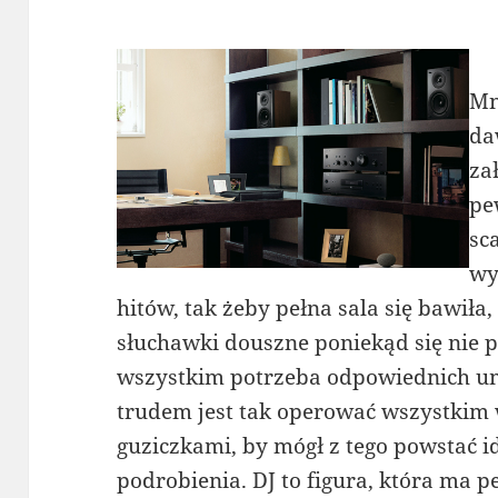
Mn
da
za
pe
sc
wy
hitów, tak żeby pełna sala się bawiła, 
słuchawki douszne poniekąd się nie 
wszystkim potrzeba odpowiednich um
trudem jest tak operować wszystkim 
guziczkami, by mógł z tego powstać i
podrobienia. DJ to figura, która ma p