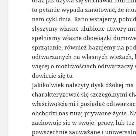
oraz jak używa się słuchawki multli
to pytanie wypada zanotować, że mu
nam cykl dnia. Rano wstajemy, pobud
słyszymy własne ulubione utwory mu
spełniamy własne obowiązki domowe,
sprzątanie, również bazujemy na pod
odtwarzanych na własnych wieżach, 
więcej o możliwościach odtwarzaczy 
dowiecie się tu
Jakikolwiek należyty dysk dżokej m
charakteryzować się szczególnymi c
właściwościami i posiadać odtwarzacz
obchodzi nas tutaj prywatne życie. Na
zachowuje się w swojej pracy, lub też 
powszechnie zauważane i uniwersaln