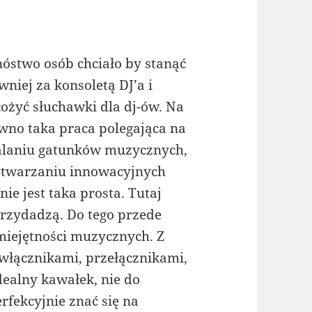
óstwo osób chciało by stanąć
wniej za konsoletą DJ’a i
łożyć słuchawki dla dj-ów. Na
wno taka praca polegająca na
alaniu gatunków muzycznych,
twarzaniu innowacyjnych
nie jest taka prosta. Tutaj
przydadzą. Do tego przede
iejętności muzycznych. Z
włącznikami, przełącznikami,
dealny kawałek, nie do
erfekcyjnie znać się na