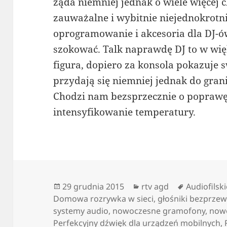
żąda niemniej jednak o wiele więcej c
zauważalne i wybitnie niejednokrotn
oprogramowanie i akcesoria dla DJ-ó
szokować. Talk naprawdę DJ to w w
figura, dopiero za konsola pokazuje sw
przydają się niemniej jednak do gran
Chodzi nam bezsprzecznie o poprawę
intensyfikowanie temperatury.
Data
Kategorie
Tagi
29 grudnia 2015
rtv agd
Audiofilsk
publikacji
Domowa rozrywka w sieci
,
głośniki bezprze
systemy audio
,
nowoczesne gramofony
,
nowo
Perfekcyjny dźwięk dla urządzeń mobilnych
,