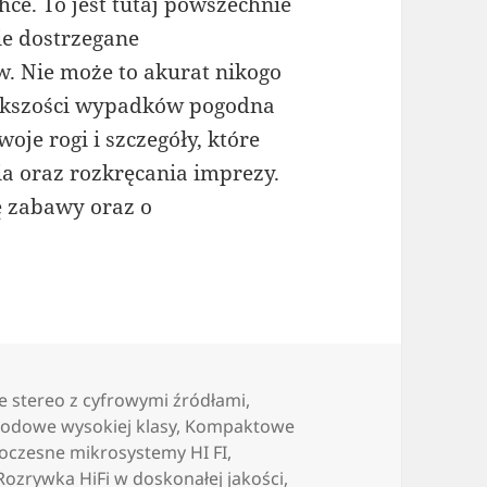
hce. To jest tutaj powszechnie
ie dostrzegane
w. Nie może to akurat nikogo
iększości wypadków pogodna
oje rogi i szczegóły, które
ia oraz rozkręcania imprezy.
 zabawy oraz o
ie stereo z cyfrowymi źródłami
,
wodowe wysokiej klasy
,
Kompaktowe
czesne mikrosystemy HI FI
,
Rozrywka HiFi w doskonałej jakości
,