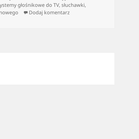
ystemy głośnikowe do TV
,
słuchawki
,
do głośniki bezprzewodowe w
omowego
Dodaj komentarz