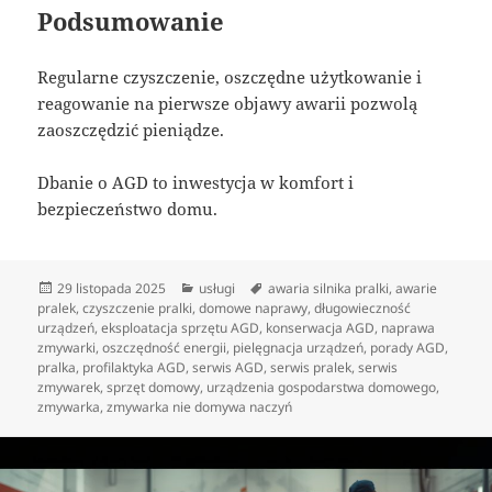
Podsumowanie
Regularne czyszczenie, oszczędne użytkowanie i
reagowanie na pierwsze objawy awarii pozwolą
zaoszczędzić pieniądze.
Dbanie o AGD to inwestycja w komfort i
bezpieczeństwo domu.
Data
Kategorie
Tagi
29 listopada 2025
usługi
awaria silnika pralki
,
awarie
publikacji
pralek
,
czyszczenie pralki
,
domowe naprawy
,
długowieczność
urządzeń
,
eksploatacja sprzętu AGD
,
konserwacja AGD
,
naprawa
zmywarki
,
oszczędność energii
,
pielęgnacja urządzeń
,
porady AGD
,
pralka
,
profilaktyka AGD
,
serwis AGD
,
serwis pralek
,
serwis
zmywarek
,
sprzęt domowy
,
urządzenia gospodarstwa domowego
,
zmywarka
,
zmywarka nie domywa naczyń