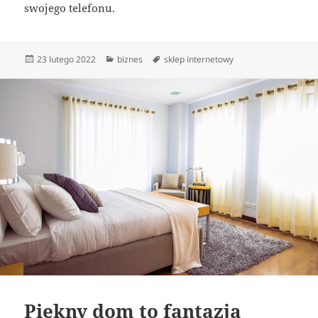
swojego telefonu.
Data
Kategorie
Tagi
23 lutego 2022
biznes
sklep internetowy
publikacji
Piękny dom to fantazja