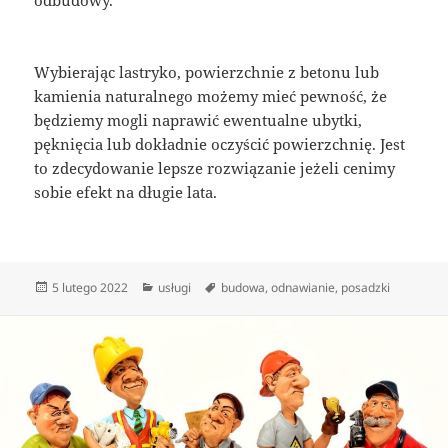
Wybierając lastryko, powierzchnie z betonu lub
kamienia naturalnego możemy mieć pewność, że
będziemy mogli naprawić ewentualne ubytki,
pęknięcia lub dokładnie oczyścić powierzchnię. Jest
to zdecydowanie lepsze rozwiązanie jeżeli cenimy
sobie efekt na długie lata.
Data
Kategorie
Tagi
5 lutego 2022
usługi
budowa
,
odnawianie
,
posadzki
publikacji