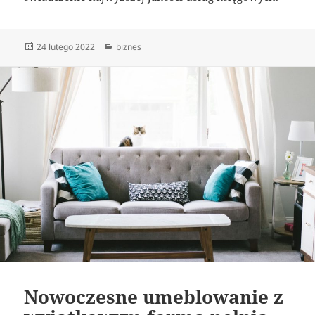
Data
Kategorie
24 lutego 2022
biznes
publikacji
Nowoczesne umeblowanie z